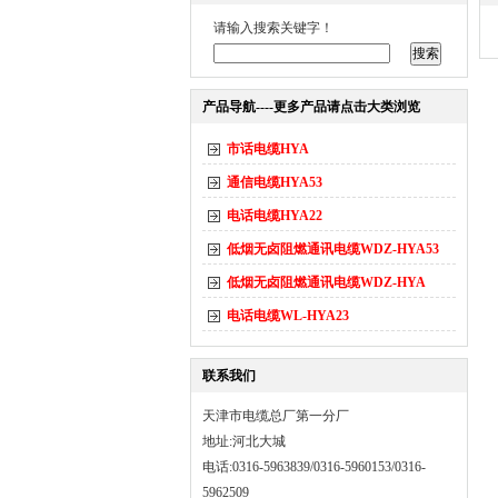
请输入搜索关键字！
产品导航----更多产品请点击大类浏览
市话电缆HYA
通信电缆HYA53
电话电缆HYA22
低烟无卤阻燃通讯电缆WDZ-HYA53
低烟无卤阻燃通讯电缆WDZ-HYA
电话电缆WL-HYA23
联系我们
天津市电缆总厂第一分厂
地址:河北大城
电话:0316-5963839/0316-5960153/0316-
5962509