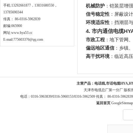
手机:13292661877，13831680550，
机械防护
：铠装层增
13785690344
信号稳定性
：屏蔽设
传真： 86-0316-5962839
环境适应性
：挡潮层
邮编:065900
4. ‌市内通信电缆HYA
网址:
www.hya53.cc
市政工程
：地下管网
E-mail:775603376@qq.com
偏远地区通信
：乡镇
高干扰环境
：临近高
主营产品：
电话线,市话电缆HYA,H
天津市电缆总厂第一分厂 版权
电话：0316-5963839/0316-5960153/0316-5962509 传真： 86-0316-5
返回首页
GoogleSitemap