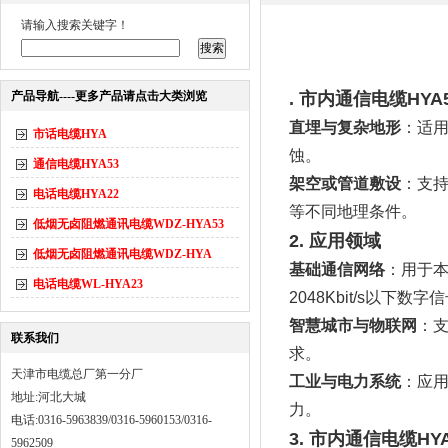
请输入搜索关键字！
产品导航----更多产品请点击大类浏览
. ‌市内通信电缆HYA
直埋与复杂地形
：适
市话电缆HYA
蚀
。
通信电缆HYA53
架空或管道敷设
：支
电话电缆HYA22
等不同地理条件
。
低烟无卤阻燃通讯电缆WDZ-HYA53
2. ‌
应用领域
低烟无卤阻燃通讯电缆WDZ-HYA
基础通信网络
：用于
电话电缆WL-HYA23
2048Kbit/s
以下数字信
智慧城市与物联网
：
联系我们
求
。
天津市电缆总厂第一分厂
工业与电力系统
：应
地址:河北大城
力
。
电话:0316-5963839/0316-5960153/0316-
3. ‌市内通信电缆HYA
5962509