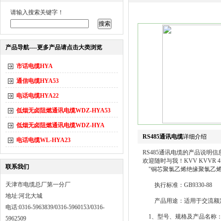
请输入搜索关键字！
产品导航----更多产品请点击大类浏览
市话电缆HYA
通信电缆HYA53
电话电缆HYA22
低烟无卤阻燃通讯电缆WDZ-HYA53
低烟无卤阻燃通讯电缆WDZ-HYA
RS485通讯电缆
详细介绍
电话电缆WL-HYA23
RS485通讯电缆的产品说
欢迎随时与我！KVV KVVR 4×1.
联系我们
"铜芯聚氯乙烯绝缘聚氯乙烯
天津市电缆总厂第一分厂
执行标准：GB9330-88
地址:河北大城
产品用途：适用于交流额定电压
电话:0316-5963839/0316-5960153/0316-
1、型号、规格及产品名称
5962509