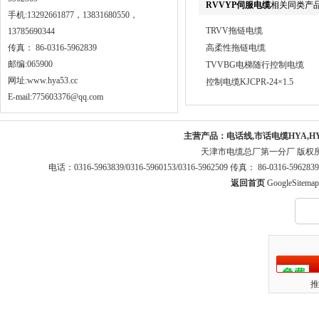
RVVYP伺服电缆
相关同类产
手机:13292661877，13831680550，
TRVV拖链电缆
13785690344
传真： 86-0316-5962839
高柔性拖链电缆
邮编:065900
TVVBG电梯随行控制电缆
网址:
www.hya53.cc
控制电缆KJCPR-24×1.5
E-mail:775603376@qq.com
主营产品：
电话线,市话电缆HYA,H
天津市电缆总厂第一分厂 版权
电话：0316-5963839/0316-5960153/0316-5962509 传真： 86-0316-5
返回首页
GoogleSitemap
推