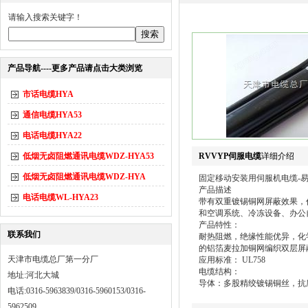
请输入搜索关键字！
产品导航----更多产品请点击大类浏览
市话电缆HYA
通信电缆HYA53
电话电缆HYA22
低烟无卤阻燃通讯电缆WDZ-HYA53
RVVYP伺服电缆
详细介绍
低烟无卤阻燃通讯电缆WDZ-HYA
固定移动安装用伺服机电缆-
产品描述
电话电缆WL-HYA23
带有双重镀锡铜网屏蔽效果，
和空调系统、冷冻设备、办公
产品特性：
联系我们
耐热阻燃，绝缘性能优异，化
的铝箔麦拉加铜网编织双层屏
天津市电缆总厂第一分厂
应用标准： UL758
电缆结构：
地址:河北大城
导体：多股精绞镀锡铜丝，抗
电话:0316-5963839/0316-5960153/0316-
5962509