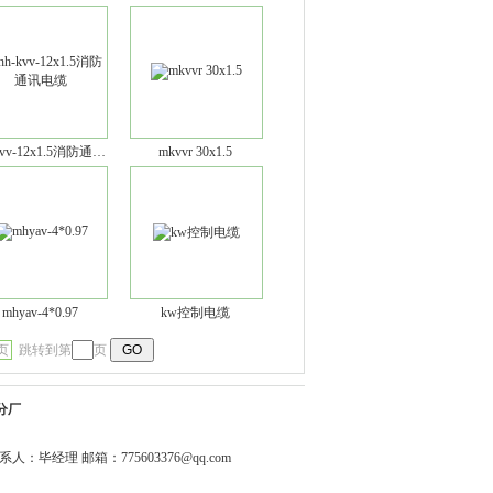
nh-kvv-12x1.5消防通讯电缆
mkvvr 30x1.5
mhyav-4*0.97
kw控制电缆
页
跳转到第
页
分厂
0344 联系人：毕经理 邮箱：
775603376@qq.com