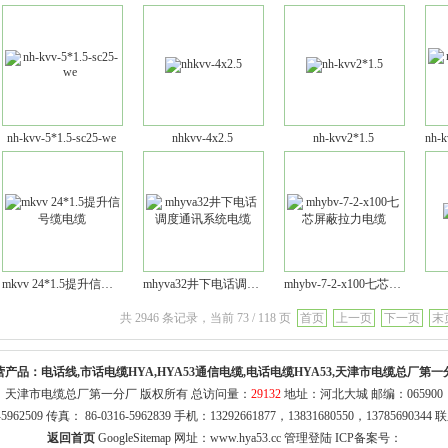
nh-kvv-5*1.5-sc25-we
nhkvv-4x2.5
nh-kvv2*1.5
mkvv 24*1.5提升信号缆电缆
mhyva32井下电话调度通讯系统电缆
mhybv-7-2-x100七芯屏蔽拉力电缆
共 2946 条记录，当前 73 / 118 页
首页
上一页
下一页
末
营产品：
电话线,市话电缆HYA,HYA53通信电缆,电话电缆HYA53,天津市电缆总厂第一
天津市电缆总厂第一分厂 版权所有 总访问量：
29132
地址：河北大城 邮编：065900
316-5962509 传真： 86-0316-5962839 手机：13292661877，13831680550，1378569
返回首页
GoogleSitemap
网址：
www.hya53.cc
管理登陆
ICP备案号：