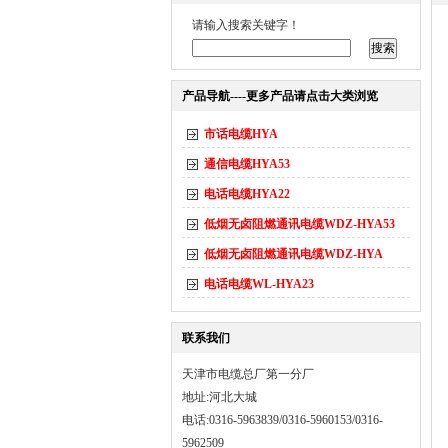
请输入搜索关键字！
产品导航----更多产品请点击大类浏览
市话电缆HYA
通信电缆HYA53
电话电缆HYA22
低烟无卤阻燃通讯电缆WDZ-HYA53
低烟无卤阻燃通讯电缆WDZ-HYA
电话电缆WL-HYA23
联系我们
天津市电缆总厂第一分厂
地址:河北大城
电话:0316-5963839/0316-5960153/0316-
5962509