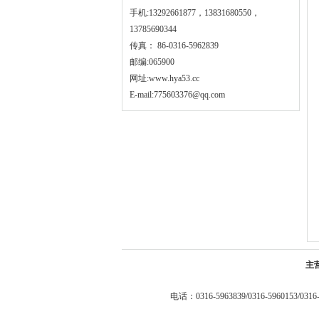
手机:13292661877，13831680550，
13785690344
传真： 86-0316-5962839
邮编:065900
网址:
www.hya53.cc
E-mail:775603376@qq.com
主
电话：0316-5963839/0316-5960153/0