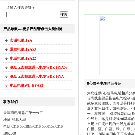
请输入搜索关键字！
产品导航----更多产品请点击大类浏览
市话电缆HYA
通信电缆HYA53
电话电缆HYA22
低烟无卤阻燃通讯电缆WDZ-HYA53
低烟无卤阻燃通讯电缆WDZ-HYA
8心信号电缆
详细介绍
电话电缆WL-HYA23
为您提供8心信号电缆相关分
信号线主要是指在电气控制电
联系我们
或多束传输线，也可以是排列
展为其它载体，如光缆等。不
天津市电缆总厂第一分厂
一、双绞线： 双绞线是由两
个线对。这是双绞线zui基本
地址:河北大城
市场上广泛出现的一般是每条
电话:0316-5963839/0316-5960153/0316-
白橙、蓝、白蓝、绿、白绿、
5962509
UTP ，所以美国电子工业协会