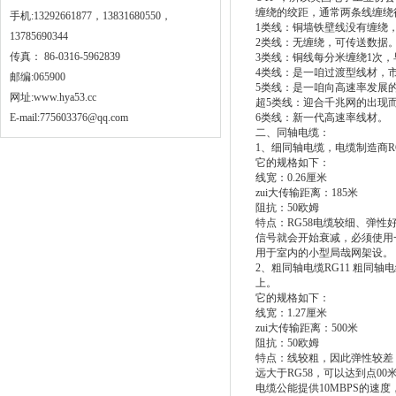
缠绕的绞距，通常两条线缠绕
手机:13292661877，13831680550，
1类线：铜墙铁壁线没有缠绕
13785690344
2类线：无缠绕，可传送数据。z
传真： 86-0316-5962839
3类线：铜线每分米缠绕1次，早期
4类线：是一咱过渡型线材，市场
邮编:065900
5类线：是一咱向高速率发展的开
网址:
www.hya53.cc
超5类线：迎合千兆网的出现
E-mail:775603376@qq.com
6类线：新一代高速率线材。
二、同轴电缆：
1、细同轴电缆，电缆制造商
它的规格如下：
线宽：0.26厘米
zui大传输距离：185米
阻抗：50欧姆
特点：RG58电缆较细、弹性
信号就会开始衰减，必须使用
用于室内的小型局哉网架设。
2、粗同轴电缆RG11 粗同
上。
它的规格如下：
线宽：1.27厘米
zui大传输距离：500米
阻抗：50欧姆
特点：线较粗，因此弹性较差
远大于RG58，可以达到点0
电缆公能提供10MBPS的速