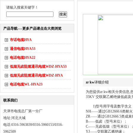
请输入搜索关键字！
产品导航----更多产品请点击大类浏览
市话电缆HYA
通信电缆HYA53
电话电缆HYA22
低烟无卤阻燃通讯电缆WDZ-HYA53
低烟无卤阻燃通讯电缆WDZ-HYA
zr kw
详细介绍
电话电缆WL-HYA23
为您提供zr kw相关分类信息,
35KV 交联聚乙烯绝缘低卤
联系我们
1)型号用字母及数字含义
天津市电缆总厂第一分厂
NH——通过GB12666.6类耐
ZR——通过GB12666.5类成
地址:河北大城
B——低卤（型号末位）；
电话:0316-5963839/0316-5960153/0316-
C——无卤低烟（型号末位）
5962509
YJ——交联聚乙烯绝缘；