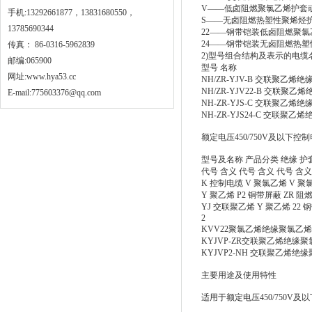
V——低卤阻燃聚氯乙烯护套
手机:13292661877，13831680550，
S——无卤阻燃热塑性聚烯烃
13785690344
22——钢带铠装低卤阻燃聚
24——钢带铠装无卤阻燃热
传真： 86-0316-5962839
2)型号组合结构及表示的电
邮编:065900
型号 名称
网址:
www.hya53.cc
NH/ZR-YJV-B 交联聚
NH/ZR-YJV22-B 交
E-mail:775603376@qq.com
NH-ZR-YJS-C 交联聚
NH-ZR-YJS24-C 交
额定电压450/750V及以下控
型号及名称 产品分类 绝缘 护
代号 含义 代号 含义 代号 含义
K 控制电缆 V 聚氯乙烯 V 
Y 聚乙烯 P2 铜带屏蔽 ZR 
YJ 交联聚乙烯 Y 聚乙烯 22
2
KVV22聚氯乙烯绝缘聚氯乙
KYJVP-ZR交联聚乙烯绝
KYJVP2-NH 交联聚乙烯
主要用途及使用特性
适用于额定电压450/750