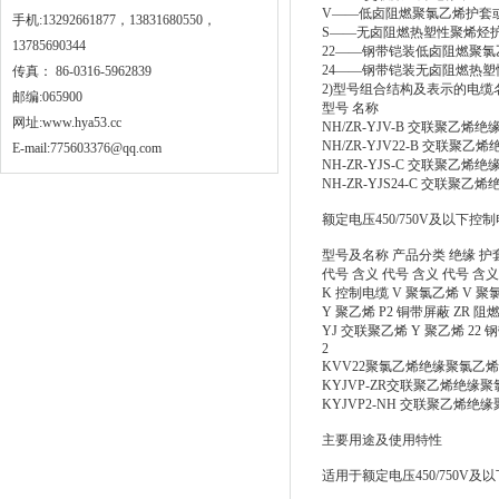
V——低卤阻燃聚氯乙烯护套
手机:13292661877，13831680550，
S——无卤阻燃热塑性聚烯烃
13785690344
22——钢带铠装低卤阻燃聚
24——钢带铠装无卤阻燃热
传真： 86-0316-5962839
2)型号组合结构及表示的电
邮编:065900
型号 名称
网址:
www.hya53.cc
NH/ZR-YJV-B 交联聚
NH/ZR-YJV22-B 交
E-mail:775603376@qq.com
NH-ZR-YJS-C 交联聚
NH-ZR-YJS24-C 交
额定电压450/750V及以下控
型号及名称 产品分类 绝缘 护
代号 含义 代号 含义 代号 含义
K 控制电缆 V 聚氯乙烯 V 
Y 聚乙烯 P2 铜带屏蔽 ZR 
YJ 交联聚乙烯 Y 聚乙烯 22
2
KVV22聚氯乙烯绝缘聚氯乙
KYJVP-ZR交联聚乙烯绝
KYJVP2-NH 交联聚乙烯
主要用途及使用特性
适用于额定电压450/750