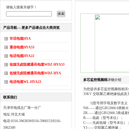
请输入搜索关键字！
产品导航----更多产品请点击大类浏览
市话电缆HYA
通信电缆HYA53
电话电缆HYA22
低烟无卤阻燃通讯电缆WDZ-HYA53
低烟无卤阻燃通讯电缆WDZ-HYA
多芯监控视频线
详细介绍
电话电缆WL-HYA23
为您提供多芯监控视频线相关
35KV 交联聚乙烯绝缘低卤
联系我们
1)型号用字母及数字含义
天津市电缆总厂第一分厂
NH——通过GB12666.6类耐
ZR——通过GB12666.5类成
地址:河北大城
B——低卤（型号末位）；
电话:0316-5963839/0316-5960153/0316-
C——无卤低烟（型号末位）
5962509
YJ——交联聚乙烯绝缘；