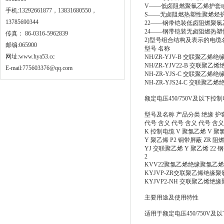
V——低卤阻燃聚氯乙烯护套
手机:13292661877，13831680550，
S——无卤阻燃热塑性聚烯烃
13785690344
22——钢带铠装低卤阻燃聚
24——钢带铠装无卤阻燃热
传真： 86-0316-5962839
2)型号组合结构及表示的电
邮编:065900
型号 名称
网址:
www.hya53.cc
NH/ZR-YJV-B 交联聚
NH/ZR-YJV22-B 交
E-mail:775603376@qq.com
NH-ZR-YJS-C 交联聚
NH-ZR-YJS24-C 交
额定电压450/750V及以下控
型号及名称 产品分类 绝缘 护
代号 含义 代号 含义 代号 含义
K 控制电缆 V 聚氯乙烯 V 
Y 聚乙烯 P2 铜带屏蔽 ZR 
YJ 交联聚乙烯 Y 聚乙烯 22
2
KVV22聚氯乙烯绝缘聚氯乙
KYJVP-ZR交联聚乙烯绝
KYJVP2-NH 交联聚乙烯
主要用途及使用特性
适用于额定电压450/750