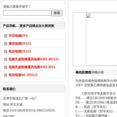
请输入搜索关键字！
产品导航----更多产品请点击大类浏览
市话电缆HYA
通信电缆HYA53
电话电缆HYA22
低烟无卤阻燃通讯电缆WDZ-HYA53
低烟无卤阻燃通讯电缆WDZ-HYA
褐色阻燃线
详细介绍
电话电缆WL-HYA23
为您提供褐色阻燃线相关分类
35KV 交联聚乙烯绝缘低卤
联系我们
1)型号用字母及数字含义
NH——通过GB12666.6类耐
天津市电缆总厂第一分厂
ZR——通过GB12666.5类成
地址:河北大城
B——低卤（型号末位）；
电话:0316-5963839/0316-5960153/0316-
C——无卤低烟（型号末位）
YJ——交联聚乙烯绝缘；
5962509