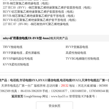
BVR-铜芯聚氯乙烯绝缘电缆（电线）
227 IEC10（BVV）-铜芯聚氯乙烯绝缘聚氯乙烯护套圆形电缆（电线）
BLVV-铝芯聚氯乙烯绝缘聚氯乙烯护套圆形电缆（电线）
BVVB-铜芯聚氯乙烯绝缘聚氯乙烯护套平形电缆（电线）
BLVVB-铝芯聚氯乙烯绝缘聚氯乙烯护套平形电缆（电线）
227 IEC 07（BV-90）-铜芯耐热90℃聚乙烯绝缘电线
mhyv矿用通信电缆ZR-BVR型 4mm2
相关同类产品
TRVV拖链电缆
RVVP变频器电缆
RVVP屏蔽电缆，柔性屏蔽线
高柔性拖链电缆
RVVSP编码器信号电缆
TVVBG电梯随行控制电缆
KVVR柔性控制电缆
营产品：
电话线,市话电缆HYA,HYA53通信电缆,电话电缆HYA53,天津市电缆总厂第一
天津市电缆总厂第一分厂 版权所有 总访问量：
29132
地址：河北大城 邮编：065900
316-5962509 传真： 86-0316-5962839 手机：13292661877，13831680550，1378569
返回首页
GoogleSitemap
网址：
www.hya53.cc
管理登陆
ICP备案号：
营业执照