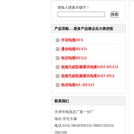
请输入搜索关键字！
产品导航----更多产品请点击大类浏览
市话电缆HYA
通信电缆HYA53
电话电缆HYA22
低烟无卤阻燃通讯电缆WDZ-HYA53
低烟无卤阻燃通讯电缆WDZ-HYA
电话电缆WL-HYA23
联系我们
天津市电缆总厂第一分厂
地址:河北大城
电话:0316-5963839/0316-5960153/0316-
5962509