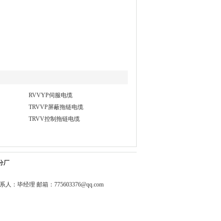
RVVYP伺服电缆
TRVVP屏蔽拖链电缆
TRVV控制拖链电缆
分厂
0344 联系人：毕经理 邮箱：
775603376@qq.com