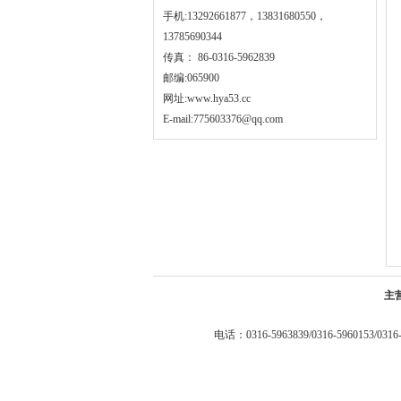
手机:13292661877，13831680550，
13785690344
传真： 86-0316-5962839
邮编:065900
网址:
www.hya53.cc
E-mail:775603376@qq.com
主
电话：0316-5963839/0316-5960153/0