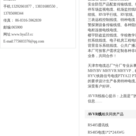
安全防范产品配套传输线缆、
手机:13292661877，13831680550，
停车场监视电缆、机场监控线缆、
13785690344
绞线、RVB平行线、RV软线
三表远程控制线缆、特种电缆
传真： 86-0316-5962839
警探测设备传输线缆、各种阻
邮编:065900
电柜连接电线电缆、
网址:
www.hya53.cc
楼宇防盗监控线缆、学校教学
控系统线缆、电子机房工程电
E-mail:775603376@qq.com
背景音乐系统线缆、公共广播
本厂可按客户需求定制各种非
业务，共同合作！
天津市电缆总厂*分厂专业从事屏蔽
MHYBV MHYVR MHYVP，
HYV,铁路信号电缆PTYA22
的要求设计生产各类特种电缆
深受客户好评。
AVVR线核心提示：上面是
信息……
AVVR线
相关同类产品
RS485通讯线
RS485电缆1*2*24AWG