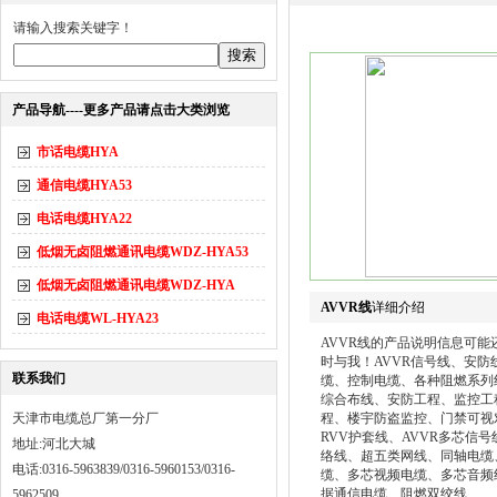
请输入搜索关键字！
产品导航----更多产品请点击大类浏览
市话电缆HYA
通信电缆HYA53
电话电缆HYA22
低烟无卤阻燃通讯电缆WDZ-HYA53
低烟无卤阻燃通讯电缆WDZ-HYA
AVVR线
详细介绍
电话电缆WL-HYA23
AVVR线的产品说明信息可
时与我！AVVR信号线、安
联系我们
缆、控制电缆、各种阻燃系列
综合布线、安防工程、监控工
天津市电缆总厂第一分厂
程、楼宇防盗监控、门禁可视对
RVV护套线、AVVR多芯信
地址:河北大城
络线、超五类网线、同轴电缆
电话:0316-5963839/0316-5960153/0316-
缆、多芯视频电缆、多芯音频
据通信电缆、阻燃双绞线、
5962509