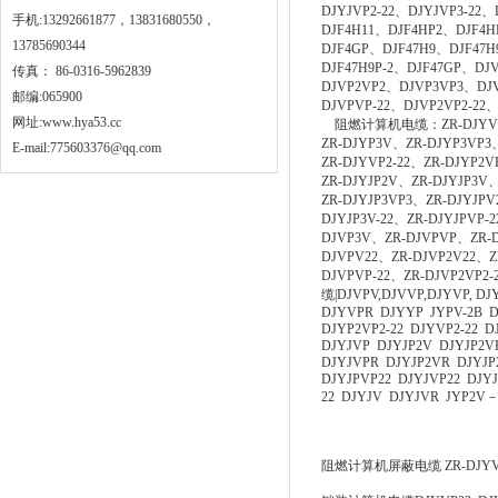
DJYJVP2-22、DJYJVP3-22
手机:13292661877，13831680550，
DJF4H11、DJF4HP2、DJF4H
13785690344
DJF4GP、DJF47H9、DJF47H
DJF47H9P-2、DJF47GP、D
传真： 86-0316-5962839
DJVP2VP2、DJVP3VP3、DJV
邮编:065900
DJVPVP-22、DJVP2VP2-22、
网址:
www.hya53.cc
阻燃计算机电缆：ZR-DJYVP、ZR
ZR-DJYP3V、ZR-DJYP3VP3
E-mail:775603376@qq.com
ZR-DJYVP2-22、ZR-DJYP2V
ZR-DJYJP2V、ZR-DJYJP3V
ZR-DJYJP3VP3、ZR-DJYJPV
DJYJP3V-22、ZR-DJYJPVP-
DJVP3V、ZR-DJVPVP、ZR-D
DJVPV22、ZR-DJVP2V22、ZR
DJVPVP-22、ZR-DJVP2V
缆|DJVPV,DJVVP,DJYVP, DJ
DJYVPR DJYYP JYPV-2B D
DJYP2VP2-22 DJYVP2-22 
DJYJVP DJYJP2V DJYJP2V
DJYJVPR DJYJP2VR DJYJP
DJYJPVP22 DJYJVP22 DJYJ
22 DJYJV DJYJVR JYP2V－
阻燃计算机屏蔽电缆 ZR-DJYVP Z