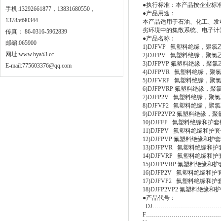
●执行标准：本产品按企业标准并
手机:13292661877，13831680550，
●产品用途：
13785690344
本产品适用于石油、化工、发
劣环境中的集散系统、电子计
传真： 86-0316-5962839
●产品名称：
邮编:065900
1)DJFVP 氟塑料绝缘，
网址:
www.hya53.cc
2)DJFPV 氟塑料绝缘，
3)DJFPVP 氟塑料绝缘
E-mail:775603376@qq.com
4)DJFPVR 氟塑料绝缘
5)DJFVRP 氟塑料绝缘
6)DJFPVRP 氟塑料绝
7)DJFP2V 氟塑料绝缘
8)DJFVP2 氟塑料绝缘
9)DJFP2VP2 氟塑料绝
10)DJFFP 氟塑料绝缘
11)DJFPV 氟塑料绝缘
12)DJFPVP 氟塑料绝缘
13)DJFPVR 氟塑料绝
14)DJFVRP 氟塑料绝
15)DJFPVRP 氟塑料绝
16)DJFP2V 氟塑料绝缘
17)DJFVP2 氟塑料绝缘
18)DJFP2VP2 氟塑料
●产品代号：
DJ………………………………
F…………………………………