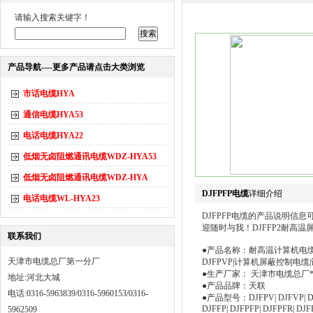
请输入搜索关键字！
产品导航----更多产品请点击大类浏览
市话电缆HYA
通信电缆HYA53
电话电缆HYA22
低烟无卤阻燃通讯电缆WDZ-HYA53
低烟无卤阻燃通讯电缆WDZ-HYA
DJFPFP电缆
详细介绍
电话电缆WL-HYA23
DJFPFP电缆的产品说明
迎随时与我！DJFFP2耐高温
联系我们
●产品名称：耐高温计算机电缆|
天津市电缆总厂第一分厂
DJFPVP|计算机屏蔽控制电
●生产厂家： 天津市电缆总厂
地址:河北大城
●产品品牌：天联
电话:0316-5963839/0316-5960153/0316-
●产品型号：DJFPV| DJFVP| DJFP
DJFFP| DJFPFP| DJFPFR| DJF
5962509