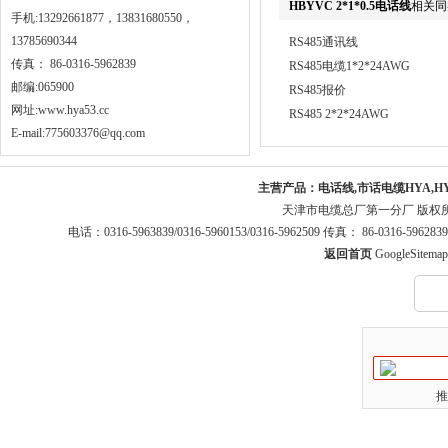
HBYVC 2*1*0.5电话线
相关同
手机:13292661877，13831680550，
13785690344
RS485通讯线
传真： 86-0316-5962839
RS485电缆1*2*24AWG
邮编:065900
RS485报价
网址:
www.hya53.cc
RS485 2*2*24AWG
E-mail:775603376@qq.com
主营产品：
电话线,市话电缆HYA,H
天津市电缆总厂第一分厂 版权
电话：0316-5963839/0316-5960153/0316-5962509 传真： 86-0316-5
返回首页
GoogleSitemap
推