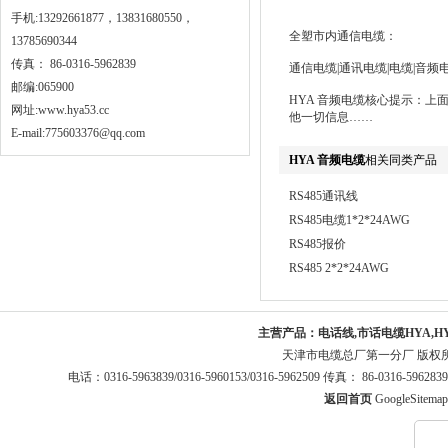
手机:13292661877，13831680550，
全塑市内通信电缆：
13785690344
传真： 86-0316-5962839
通信电缆|通讯电缆|电缆|音频
邮编:065900
HYA 音频电缆核心提示：上
网址:
www.hya53.cc
他一切信息……
E-mail:775603376@qq.com
HYA 音频电缆
相关同类产品
RS485通讯线
RS485电缆1*2*24AWG
RS485报价
RS485 2*2*24AWG
主营产品：
电话线,市话电缆HYA,H
天津市电缆总厂第一分厂 版权
电话：0316-5963839/0316-5960153/0316-5962509 传真： 86-0316-5
返回首页
GoogleSitemap