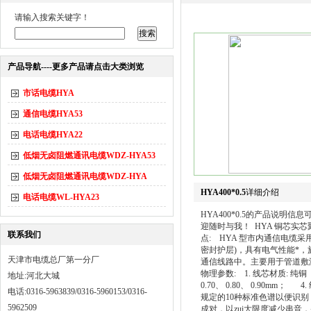
请输入搜索关键字！
产品导航----更多产品请点击大类浏览
市话电缆HYA
通信电缆HYA53
电话电缆HYA22
低烟无卤阻燃通讯电缆WDZ-HYA53
低烟无卤阻燃通讯电缆WDZ-HYA
HYA400*0.5
详细介绍
电话电缆WL-HYA23
HYA400*0.5的产品说
迎随时与我！ HYA 铜芯实芯
联系我们
点: HYA 型市内通信电缆
密封护层)，具有电气性能*，
天津市电缆总厂第一分厂
通信线路中。主要用于管道敷
物理参数: 1. 线芯材质: 纯铜 2
地址:河北大城
0.70、 0.80、 0.90
电话:0316-5963839/0316-5960153/0316-
规定的10种标准色谱以便识别
5962509
成对，以zui大限度减少串音