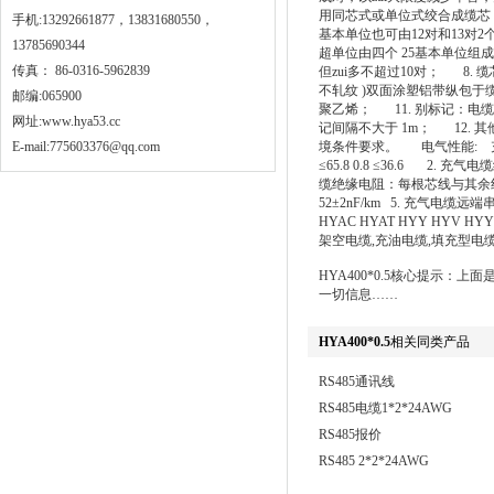
用同芯式或单位式绞合成缆芯，
手机:13292661877，13831680550，
基本单位也可由12对和13对2
13785690344
超单位由四个 25基本单位组
传真： 86-0316-5962839
但zui多不超过10对； 8
不轧纹 )双面涂塑铝带纵包于
邮编:065900
聚乙烯； 11. 别标记：
网址:
www.hya53.cc
记间隔不大于 1m； 12.
E-mail:775603376@qq.com
境条件要求。 电气性能: 充气电缆主要
≤65.8 0.8 ≤36.6 2. 
缆绝缘电阻：每根芯线与其余线芯
52±2nF/km 5. 充气电缆
HYAC HYAT HYY HYV H
架空电缆,充油电缆,填充型电
HYA400*0.5核心提示
一切信息……
HYA400*0.5
相关同类产品
RS485通讯线
RS485电缆1*2*24AWG
RS485报价
RS485 2*2*24AWG