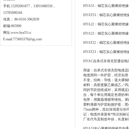
HYA53：铜芯实心聚烯烃
手机:13292661877，13831680550，
13785690344
HYAT53：铜芯实心聚烯烃
传真： 86-0316-5962839
HYA22：铜芯实心聚烯烃
邮编:065900
网址:
www.hya53.cc
HYA23：铜芯实心聚烯烃
E-mail:775603376@qq.com
HYAT22：铜芯实心聚烯烃
HYAT23：铜芯实心聚烯烃
HYAC自承式非填充型通信电
用途：自承式非填充型电缆适
电缆用同一外护层，经济实用，
不变。结构：导线：退火裸铜线，铜
材料：高密度聚乙烯或乙／丙
同的节距扭绞成对，采用规定
合，每个单位用规定色谱的单
包带：用聚脂薄膜带绕包。屏
塑料薄膜与护层粘接护套：黑色
75mm两种，其抗张强度分别不
记：电缆外表面有*性识别标
厂名代号及制造年份，长度标
HYA53实心聚烯烃绝缘市内