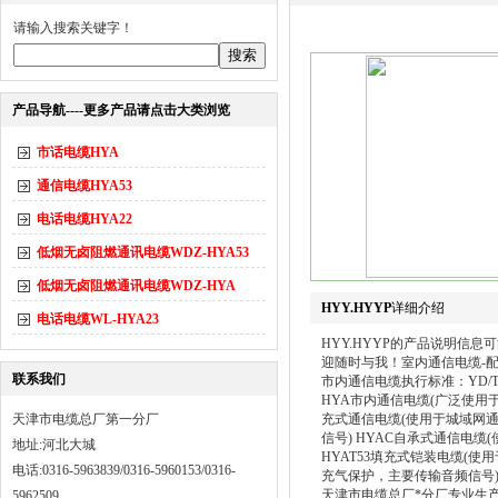
请输入搜索关键字！
产品导航----更多产品请点击大类浏览
市话电缆HYA
通信电缆HYA53
电话电缆HYA22
低烟无卤阻燃通讯电缆WDZ-HYA53
低烟无卤阻燃通讯电缆WDZ-HYA
HYY.HYYP
详细介绍
电话电缆WL-HYA23
HYY.HYYP的产品说明信
迎随时与我！室内通信电缆-配线电
联系我们
市内通信电缆执行标准：YD/T32
HYA市内通信电缆(广泛使用
天津市电缆总厂第一分厂
充式通信电缆(使用于城域网
信号) HYAC自承式通信电
地址:河北大城
HYAT53填充式铠装电缆(
电话:0316-5963839/0316-5960153/0316-
充气保护，主要传输音频信号
天津市电缆总厂*分厂专业生
5962509