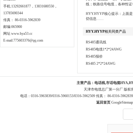
线；铁路信号电缆，各种性证
手机:13292661877，13831680550，
13785690344
HYY.HYYP核心提示：上
切信息……
传真： 86-0316-5962839
邮编:065900
HYY.HYYP
相关同类产品
网址:
www.hya53.cc
E-mail:775603376@qq.com
RS485通讯线
RS485电缆1*2*24AWG
RS485报价
RS485 2*2*24AWG
主营产品：
电话线,市话电缆HYA,H
天津市电缆总厂第一分厂 版权
电话：0316-5963839/0316-5960153/0316-5962509 传真： 86-0316-5
返回首页
GoogleSitemap