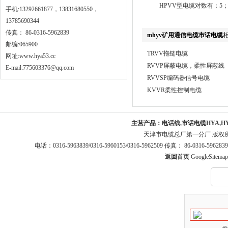
HPVV型电缆对数有：5；10；1
手机:13292661877，13831680550，
13785690344
传真： 86-0316-5962839
mhyv矿用通信电缆市话电缆
邮编:065900
TRVV拖链电缆
网址:
www.hya53.cc
RVVP屏蔽电缆，柔性屏蔽线
E-mail:775603376@qq.com
RVVSP编码器信号电缆
KVVR柔性控制电缆
主营产品：
电话线,市话电缆HYA,H
天津市电缆总厂第一分厂 版权
电话：0316-5963839/0316-5960153/0316-5962509 传真： 86-0316-5
返回首页
GoogleSitemap