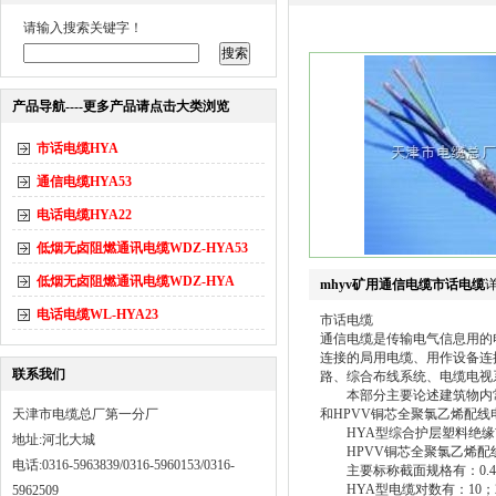
请输入搜索关键字！
产品导航----更多产品请点击大类浏览
市话电缆HYA
通信电缆HYA53
电话电缆HYA22
低烟无卤阻燃通讯电缆WDZ-HYA53
低烟无卤阻燃通讯电缆WDZ-HYA
mhyv矿用通信电缆市话电缆
电话电缆WL-HYA23
市话电缆
通信电缆是传输电气信息用的
连接的局用电缆、用作设备连
联系我们
路、综合布线系统、电缆电视
本部分主要论述建筑物内常
天津市电缆总厂第一分厂
和HPVV铜芯全聚氯乙烯配线
HYA型综合护层塑料绝缘
地址:河北大城
HPVV铜芯全聚氯乙烯配
电话:0316-5963839/0316-5960153/0316-
主要标称截面规格有：0.4;0.5;
HYA型电缆对数有：10；20；30
5962509