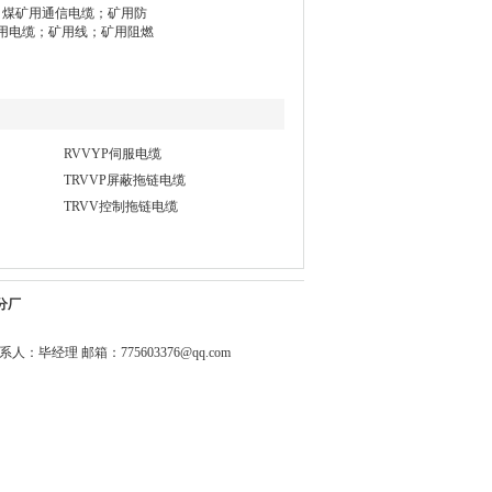
；煤矿用通信电缆；矿用防
用电缆；矿用线；矿用阻燃
RVVYP伺服电缆
TRVVP屏蔽拖链电缆
TRVV控制拖链电缆
分厂
0344 联系人：毕经理 邮箱：
775603376@qq.com