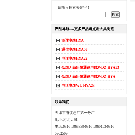
请输入搜索关键字！
产品导航----更多产品请点击大类浏览
市话电缆HYA
通信电缆HYA53
电话电缆HYA22
低烟无卤阻燃通讯电缆WDZ-HYA53
低烟无卤阻燃通讯电缆WDZ-HYA
电话电缆WL-HYA23
联系我们
天津市电缆总厂第一分厂
地址:河北大城
电话:0316-5963839/0316-5960153/0316-
5962509