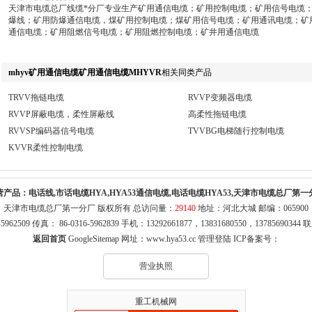
天津市电缆总厂线缆*分厂专业生产矿用通信电缆；矿用控制电缆；矿用信号电缆
爆线；矿用防爆通信电缆，煤矿用控制电缆；煤矿用信号电缆；矿用通讯电缆；矿
通信电缆；矿用阻燃信号电缆；矿用阻燃控制电缆；矿井用通信电缆
mhyv矿用通信电缆矿用通信电缆MHYVR
相关同类产品
TRVV拖链电缆
RVVP变频器电缆
RVVP屏蔽电缆，柔性屏蔽线
高柔性拖链电缆
RVVSP编码器信号电缆
TVVBG电梯随行控制电缆
KVVR柔性控制电缆
营产品：
电话线,市话电缆HYA,HYA53通信电缆,电话电缆HYA53,天津市电缆总厂第一
天津市电缆总厂第一分厂 版权所有 总访问量：
29140
地址：河北大城 邮编：065900
316-5962509 传真： 86-0316-5962839 手机：13292661877，13831680550，1378569
返回首页
GoogleSitemap
网址：
www.hya53.cc
管理登陆
ICP备案号：
营业执照
重工机械网