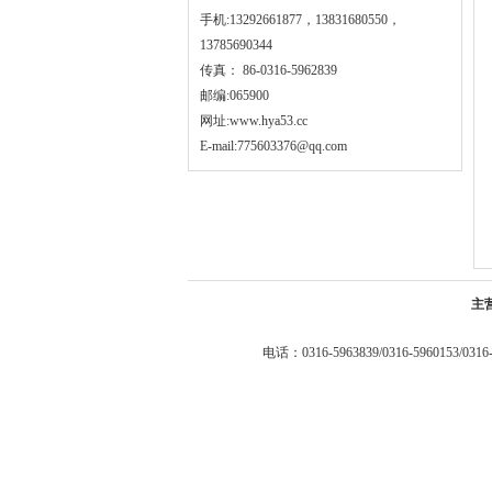
手机:13292661877，13831680550，
13785690344
传真： 86-0316-5962839
邮编:065900
网址:
www.hya53.cc
E-mail:775603376@qq.com
主
电话：0316-5963839/0316-5960153/0