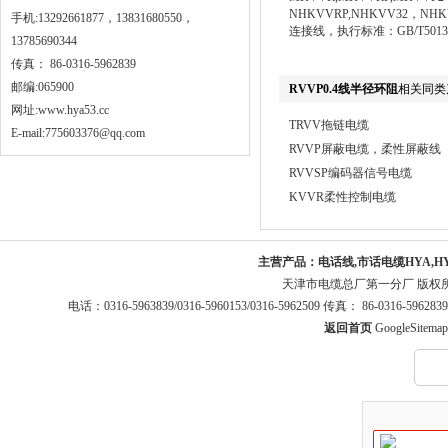
NHKVVRP,NHKVV32，
手机:13292661877，13831680550，
连接线，执行标准：GB/T5013-2
13785690344
传真： 86-0316-5962839
邮编:065900
RVVP0.4线半径环阻
相关同类
网址:
www.hya53.cc
TRVV拖链电缆
E-mail:775603376@qq.com
RVVP屏蔽电缆，柔性屏蔽线
RVVSP编码器信号电缆
KVVR柔性控制电缆
主营产品：
电话线,市话电缆HYA,H
天津市电缆总厂第一分厂 版权
电话：0316-5963839/0316-5960153/0316-5962509 传真： 86-0316-5
返回首页
GoogleSitemap