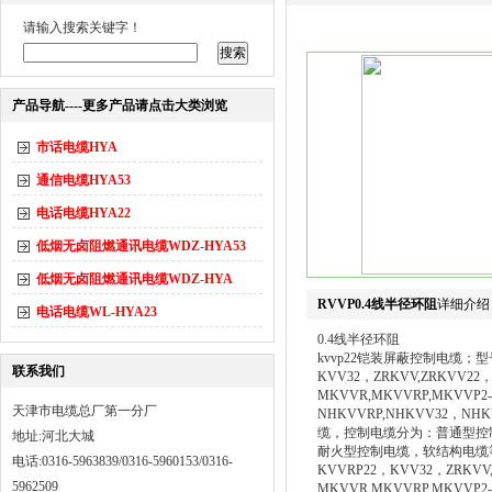
请输入搜索关键字！
产品导航----更多产品请点击大类浏览
市话电缆HYA
通信电缆HYA53
电话电缆HYA22
低烟无卤阻燃通讯电缆WDZ-HYA53
低烟无卤阻燃通讯电缆WDZ-HYA
RVVP0.4线半径环阻
详细介绍
电话电缆WL-HYA23
0.4线半径环阻
kvvp22铠装屏蔽控制电缆；型号：
联系我们
KVV32，ZRKVV,ZRKVV22，
MKVVR,MKVVRP,MKVVP2
天津市电缆总厂第一分厂
NHKVVRP,NHKVV32
缆，控制电缆分为：普通型控
地址:河北大城
耐火型控制电缆，软结构电缆等；型号
电话:0316-5963839/0316-5960153/0316-
KVVRP22，KVV32，ZRKVV
5962509
MKVVR,MKVVRP,MKVVP2