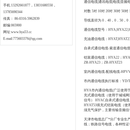
通信电缆|通讯电缆|电缆|音频
手机:13292661877，13831680550，
对数 5对 10对 20对 30对 50对 1
13785690344
传真： 86-0316-5962839
导线直径为 0．40，0．50，0．
邮编:065900
通信电缆型号：HYA;HYA22;HYA
网址:
www.hya53.cc
E-mail:775603376@qq.com
充油通信电缆：HYAT;HYAT23;HY
自承式通信电缆-索道通信电缆
铠装通信电缆；HYA22；HYA23
ZR-HYA23；ZR-HYAT23
室内通信电缆-配线电缆-HPVV2
市内通信电缆执行标准：YD/T32
HYA市内通信电缆(广泛使用
充式通信电缆（使用于城域网
信号） HYAC自承式通信
HYAT53填充式铠装电缆
须充气保护，主要传输音频信
天津市电缆总厂*分厂专业生
线；铁路信号电缆，各种性证