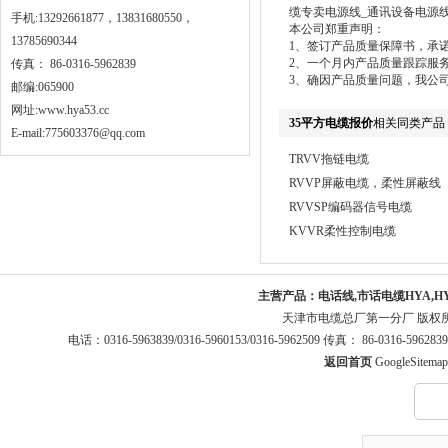
缆专卖电源线_通讯设备电源线_直
手机:13292661877，13831680550，
本公司郑重声明：
13785690344
1、签订产品质量保障书，承
2、一个月内产品质量跟踪服
传真： 86-0316-5962839
3、确因产品质量问题，我公
邮编:065900
网址:
www.hya53.cc
35平方电缆报价
相关同类产品
E-mail:775603376@qq.com
TRVV拖链电缆
RVVP屏蔽电缆，柔性屏蔽线
RVVSP编码器信号电缆
KVVR柔性控制电缆
主营产品：
电话线,市话电缆HYA,H
天津市电缆总厂第一分厂 版权
电话：0316-5963839/0316-5960153/0316-5962509 传真： 86-0316-5
返回首页
GoogleSitemap