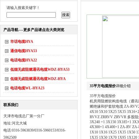
请输入搜索关键字！
产品导航----更多产品请点击大类浏览
市话电缆HYA
通信电缆HYA53
电话电缆HYA22
低烟无卤阻燃通讯电缆WDZ-HYA53
低烟无卤阻燃通讯电缆WDZ-HYA
35平方电缆报价
详细介绍
电话电缆WL-HYA23
35平方电缆报价
机房用阻燃软构造电缆（通讯设备
联系我们
烯绝缘和护套软电缆 ZA-RVV
4X10 5X10 5X25 5X35 3X1
天津市电缆总厂第一分厂
RVVZ ZRRVV ZRVVR 多股阻燃软电
3X240 +1 3X150 3X185+1 3X3
地址:河北大城
4X300+1 4X400+1 ZA-
电话:0316-5963839/0316-5960153/0316-
1X10 1X16 1X25 1X35 1X50 
5962509
1X35 1X50 1X70 1X95 1X1