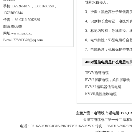
蚀和水份侵入。
手机:13292661877，13831680550，
3、护套：黑色高分子量低密
13785690344
传真： 86-0316-5962839
4、识别和长度标记：电缆外表
邮编:065900
5、标记内容有：导线直径、
网址:
www.hya53.cc
E-mail:775603376@qq.com
6、电气特性：53型电缆符合
7、电缆长度：机械保护型电
400对通信电缆是什么意思
相
TRVV拖链电缆
RVVP屏蔽电缆，柔性屏蔽线
RVVSP编码器信号电缆
KVVR柔性控制电缆
主营产品：
电话线,市话电缆HYA,H
天津市电缆总厂第一分厂 版权
电话：0316-5963839/0316-5960153/0316-5962509 传真： 86-0316-5