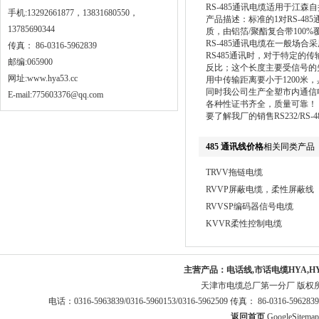
RS-485通讯电缆适用于江
手机:13292661877，13831680550，
产品描述：标准的1对RS-48
13785690344
质，由铝箔/聚酯复合带100%
RS-485通讯电缆在一般场
传真： 86-0316-5962839
RS485通讯时，对于特定的
邮编:065900
反比；这个长度主要受信号的失
网址:
www.hya53.cc
用中传输距离要小于1200米
同时我公司生产全塑市内通信
E-mail:775603376@qq.com
各种性证书齐全，质量可靠！
要了解我厂的销售RS232/RS
485 通讯线价格
相关同类产品
TRVV拖链电缆
RVVP屏蔽电缆，柔性屏蔽线
RVVSP编码器信号电缆
KVVR柔性控制电缆
主营产品：
电话线,市话电缆HYA,H
天津市电缆总厂第一分厂 版权
电话：0316-5963839/0316-5960153/0316-5962509 传真： 86-0316-5
返回首页
GoogleSitemap