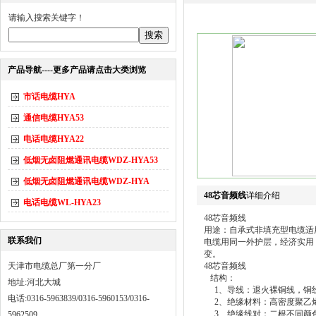
请输入搜索关键字！
产品导航----更多产品请点击大类浏览
市话电缆HYA
通信电缆HYA53
电话电缆HYA22
低烟无卤阻燃通讯电缆WDZ-HYA53
低烟无卤阻燃通讯电缆WDZ-HYA
48芯音频线
详细介绍
电话电缆WL-HYA23
48芯音频线
用途：自承式非填充型电缆适
联系我们
电缆用同一外护层，经济实用
变。
天津市电缆总厂第一分厂
48芯音频线
结构：
地址:河北大城
1、导线：退火裸铜线，铜线直径为0.
电话:0316-5963839/0316-5960153/0316-
2、绝缘材料：高密度聚乙烯
3、绝缘线对：二根不同颜色
5962509