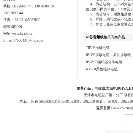
4、缆芯结构：以25对为基
手机:13292661877，13831680550，
便识别不同的单位。100对及
13785690344
5、缆芯包带：用聚脂薄膜
6、屏蔽：用轧纹或不轧纹金
传真： 86-0316-5962839
7、护套：黑色低密度聚乙
邮编:065900
网址:
www.hya53.cc
48芯音频线
相关同类产品
E-mail:775603376@qq.com
TRVV拖链电缆
RVVP屏蔽电缆，柔性屏蔽线
RVVSP编码器信号电缆
KVVR柔性控制电缆
主营产品：
电话线,市话电缆HYA,H
天津市电缆总厂第一分厂 版权
电话：0316-5963839/0316-5960153/0316-5962509 传真： 86-0316-5
返回首页
GoogleSitemap