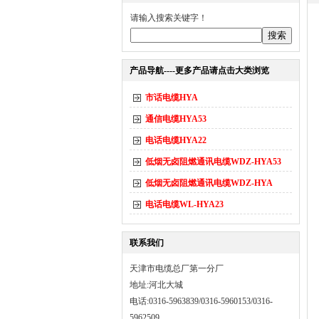
请输入搜索关键字！
产品导航----更多产品请点击大类浏览
市话电缆HYA
通信电缆HYA53
电话电缆HYA22
低烟无卤阻燃通讯电缆WDZ-HYA53
低烟无卤阻燃通讯电缆WDZ-HYA
电话电缆WL-HYA23
联系我们
天津市电缆总厂第一分厂
地址:河北大城
电话:0316-5963839/0316-5960153/0316-
5962509