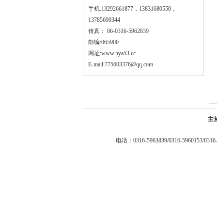
手机:13292661877，13831680550，
13785690344
传真： 86-0316-5962839
邮编:065900
网址:
www.hya53.cc
E-mail:775603376@qq.com
主
电话：0316-5963839/0316-5960153/0