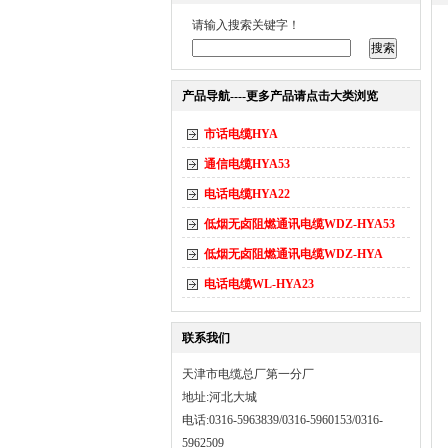
请输入搜索关键字！
产品导航----更多产品请点击大类浏览
市话电缆HYA
通信电缆HYA53
电话电缆HYA22
低烟无卤阻燃通讯电缆WDZ-HYA53
低烟无卤阻燃通讯电缆WDZ-HYA
电话电缆WL-HYA23
联系我们
天津市电缆总厂第一分厂
地址:河北大城
电话:0316-5963839/0316-5960153/0316-
5962509