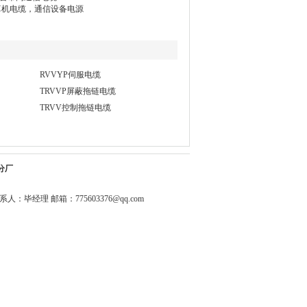
算机电缆，通信设备电源
RVVYP伺服电缆
TRVVP屏蔽拖链电缆
TRVV控制拖链电缆
分厂
0344 联系人：毕经理 邮箱：
775603376@qq.com