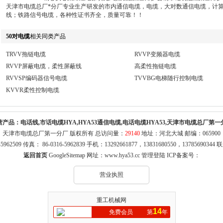
天津市电缆总厂*分厂专业生产研发的市内通信电缆，电缆，大对数通信电缆，计
线；铁路信号电缆，各种性证书齐全，质量可靠！！
50对电缆
相关同类产品
TRVV拖链电缆
RVVP变频器电缆
RVVP屏蔽电缆，柔性屏蔽线
高柔性拖链电缆
RVVSP编码器信号电缆
TVVBG电梯随行控制电缆
KVVR柔性控制电缆
营产品：
电话线,市话电缆HYA,HYA53通信电缆,电话电缆HYA53,天津市电缆总厂第一
天津市电缆总厂第一分厂 版权所有 总访问量：
29140
地址：河北大城 邮编：065900
316-5962509 传真： 86-0316-5962839 手机：13292661877，13831680550，1378569
返回首页
GoogleSitemap
网址：
www.hya53.cc
管理登陆
ICP备案号：
营业执照
重工机械网
14
免费会员
第
年