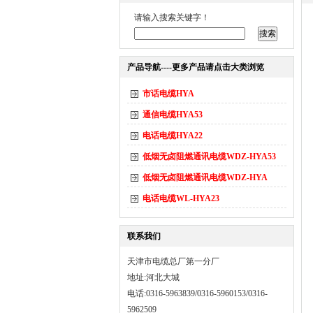
请输入搜索关键字！
产品导航----更多产品请点击大类浏览
市话电缆HYA
通信电缆HYA53
电话电缆HYA22
低烟无卤阻燃通讯电缆WDZ-HYA53
低烟无卤阻燃通讯电缆WDZ-HYA
电话电缆WL-HYA23
联系我们
天津市电缆总厂第一分厂
地址:河北大城
电话:0316-5963839/0316-5960153/0316-
5962509