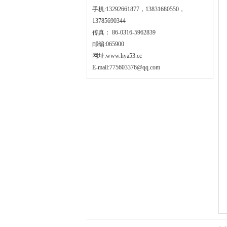
手机:13292661877，13831680550，
13785690344
传真： 86-0316-5962839
邮编:065900
网址:
www.hya53.cc
E-mail:775603376@qq.com