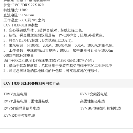
屏蔽层: 铝塑带+镀锡铜丝编织
护套: PVC 3DRX 22X 02R
特性阻抗: 150Ω
直流电阻: 57.5Ω/km
工作温度: -30℃到70℃之间
6XV 1 830-0EH10参数
1、实心裸铜线导体，2芯并合成对，芯线红绿二色。
2、铝箔、裸金属丝编织双层屏蔽，PVC外护套，阻燃,外观紫色。
3、符合VDE 0472标准；B类试验(IEC332.1)。
4、带米标识，分100米、200米、300米包装，500米、1000米木轮包装。
5、工作参数：单线传输zui大规格：1000m，加中继器可延长至10000m
600对电缆标准重量
西门子PROFIBUS-DP总线电缆6XV1830-0EH10其它介绍：
1．借助于其双屏蔽层，尤其适用于安装在易受电磁干扰的工业环境中
2．通过总线终端的接地触点的外包层，可实现接地的连续性。
6XV 1 830-0EH10参数
相关同类产品
TRVV拖链电缆
RVVP变频器电缆
RVVP屏蔽电缆，柔性屏蔽线
高柔性拖链电缆
RVVSP编码器信号电缆
TVVBG电梯随行控制电缆
KVVR柔性控制电缆