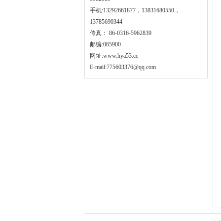
手机:13292661877，13831680550，
13785690344
传真： 86-0316-5962839
邮编:065900
网址:
www.hya53.cc
E-mail:775603376@qq.com