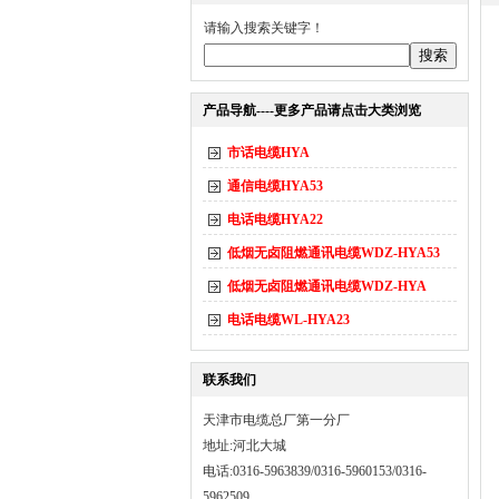
请输入搜索关键字！
产品导航----更多产品请点击大类浏览
市话电缆HYA
通信电缆HYA53
电话电缆HYA22
低烟无卤阻燃通讯电缆WDZ-HYA53
低烟无卤阻燃通讯电缆WDZ-HYA
电话电缆WL-HYA23
联系我们
天津市电缆总厂第一分厂
地址:河北大城
电话:0316-5963839/0316-5960153/0316-
5962509