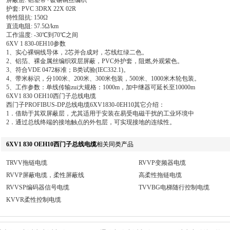
屏蔽层: 铝塑带+镀锡铜丝编织
护套: PVC 3DRX 22X 02R
特性阻抗: 150Ω
直流电阻: 57.5Ω/km
工作温度: -30℃到70℃之间
6XV 1 830-0EH10参数
1、实心裸铜线导体，2芯并合成对，芯线红绿二色。
2、铝箔、裸金属丝编织双层屏蔽，PVC外护套，阻燃,外观紫色。
3、符合VDE 0472标准；B类试验(IEC332.1)。
4、带米标识，分100米、200米、300米包装，500米、1000米木轮包装。
5、工作参数：单线传输zui大规格：1000m，加中继器可延长至10000m
6XV1 830 OEH10西门子总线电缆
西门子PROFIBUS-DP总线电缆6XV1830-0EH10其它介绍：
1．借助于其双屏蔽层，尤其适用于安装在易受电磁干扰的工业环境中
2．通过总线终端的接地触点的外包层，可实现接地的连续性。
6XV1 830 OEH10西门子总线电缆
相关同类产品
TRVV拖链电缆
RVVP变频器电缆
RVVP屏蔽电缆，柔性屏蔽线
高柔性拖链电缆
RVVSP编码器信号电缆
TVVBG电梯随行控制电缆
KVVR柔性控制电缆