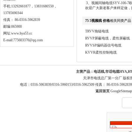
3、视频同轴电缆SYV-100-
手机:13292661877，13831680550，
欢迎广大新老客户来样定做，
13785690344
传真： 86-0316-5962839
75 5视频线 价格
相关同类产品
邮编:065900
TRVV拖链电缆
网址:
www.hya53.cc
RVVP屏蔽电缆，柔性屏蔽线
E-mail:775603376@qq.com
RVVSP编码器信号电缆
KVVR柔性控制电缆
主营产品：
电话线,市话电缆HYA,H
天津市电缆总厂第一分厂 版权
电话：0316-5963839/0316-5960153/0316-5962509 传真： 86-0316-5
返回首页
GoogleSitemap