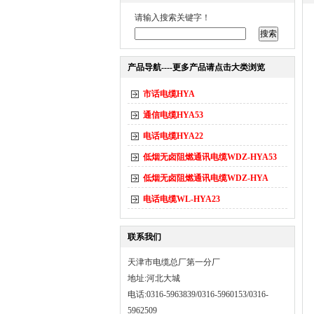
请输入搜索关键字！
产品导航----更多产品请点击大类浏览
市话电缆HYA
通信电缆HYA53
电话电缆HYA22
低烟无卤阻燃通讯电缆WDZ-HYA53
低烟无卤阻燃通讯电缆WDZ-HYA
电话电缆WL-HYA23
联系我们
天津市电缆总厂第一分厂
地址:河北大城
电话:0316-5963839/0316-5960153/0316-
5962509