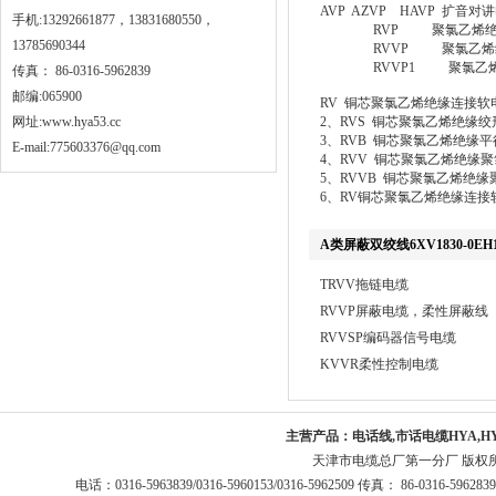
AVP AZVP HAVP 扩
手机:13292661877，13831680550，
RVP 聚氯乙烯绝缘
13785690344
RVVP 聚氯乙烯绝缘
RVVP1 聚氯乙烯绝
传真： 86-0316-5962839
邮编:065900
RV 铜芯聚氯乙烯绝缘连接
网址:
www.hya53.cc
2、RVS 铜芯聚氯乙烯绝缘
3、RVB 铜芯聚氯乙烯绝缘
E-mail:775603376@qq.com
4、RVV 铜芯聚氯乙烯绝缘
5、RVVB 铜芯聚氯乙烯绝
6、RV铜芯聚氯乙烯绝缘连接
A类屏蔽双绞线6XV1830-0EH
TRVV拖链电缆
RVVP屏蔽电缆，柔性屏蔽线
RVVSP编码器信号电缆
KVVR柔性控制电缆
主营产品：
电话线,市话电缆HYA,H
天津市电缆总厂第一分厂 版权
电话：0316-5963839/0316-5960153/0316-5962509 传真： 86-0316-5