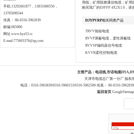
用线；矿用阻燃通信电缆；矿用
手机:13292661877，13831680550，
购买我厂的DJFFP 4X2X1.0
13785690344
传真： 86-0316-5962839
DJYPVRP
相关同类产品
邮编:065900
TRVV拖链电缆
网址:
www.hya53.cc
RVVP屏蔽电缆，柔性屏蔽线
E-mail:775603376@qq.com
RVVSP编码器信号电缆
KVVR柔性控制电缆
主营产品：
电话线,市话电缆HYA,H
天津市电缆总厂第一分厂 版权
电话：0316-5963839/0316-5960153/0316-5962509 传真： 86-0316-5
返回首页
GoogleSitemap