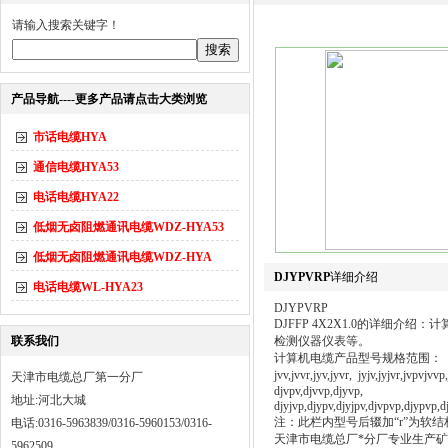
请输入搜索关键字！
产品导航----更多产品请点击大类浏览
市话电缆HYA
通信电缆HYA53
电话电缆HYA22
低烟无卤阻燃通讯电缆WDZ-HYA53
低烟无卤阻燃通讯电缆WDZ-HYA
DJYPVRP
详细介绍
电话电缆WL-HYA23
DJYPVRP
DJFFP 4X2X1.0的详细
联系我们
检测仪器仪表等。
计算机电缆产品型号规格范围：
jvv,jvvr,jyv,jyvr, jyjv,jyj
天津市电缆总厂第一分厂
djvpv,djvvp,djyvp,
地址:河北大城
djyjvp,djypv,djyjpv,djvpvp,djypvp,
注：此栏内型号后辍加“r”为软结
电话:0316-5963839/0316-5960153/0316-
天津市电缆总厂*分厂专业生产
5962509