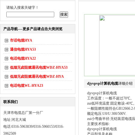
请输入搜索关键字！
产品导航----更多产品请点击大类浏览
市话电缆HYA
通信电缆HYA53
电话电缆HYA22
低烟无卤阻燃通讯电缆WDZ-HYA53
低烟无卤阻燃通讯电缆WDZ-HYA
djyvpvp计算机电缆
详细介绍
电话电缆WL-HYA23
djyvpvp计算机电缆
工作温度：一般不超过70℃。
联系我们
zui低环境温度:固定敷设-40
一般阻燃性能符合GB12666.2-9
天津市电缆总厂第一分厂
额定电压:U0/U:300/500V.
zui小弯曲半径:无铠装层电缆
地址:河北大城
主要技术指标:
电话:0316-5963839/0316-5960153/0316-
djyvpvp计算机电缆
5962509
产品型号及名称