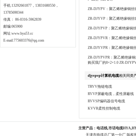
手机:13292661877，13831680550，
ZR-DJYPV：聚乙烯绝缘
13785690344
ZR-DJYVP：聚乙烯绝缘
传真： 86-0316-5962839
邮编:065900
ZR-DJYPVP：聚乙烯绝
网址:
www.hya53.cc
ZR-DJYPVR：聚乙烯绝
E-mail:775603376@qq.com
ZR-DJYVPR：聚乙烯绝
ZR-DJYPVPR：聚乙烯
购买我厂的8×2×1.0 ZR-DJ
djyvpvp计算机电缆
相关同类
TRVV拖链电缆
RVVP屏蔽电缆，柔性屏蔽线
RVVSP编码器信号电缆
KVVR柔性控制电缆
主营产品：
电话线,市话电缆HYA,H
天津市电缆总厂第一分厂 版权