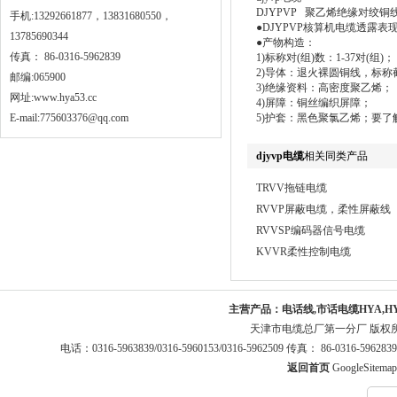
DJYPVP 聚乙烯绝缘对绞
手机:13292661877，13831680550，
●DJYPVP核算机电缆透露表现办法：(
13785690344
●产物构造：
传真： 86-0316-5962839
1)标称对(组)数：1-37对(组)；
2)导体：退火裸圆铜线，标称截面为0
邮编:065900
3)绝缘资料：高密度聚乙烯；
网址:
www.hya53.cc
4)屏障：铜丝编织屏障；
E-mail:775603376@qq.com
5)护套：黑色聚氯乙烯；要了
djyvp电缆
相关同类产品
TRVV拖链电缆
RVVP屏蔽电缆，柔性屏蔽线
RVVSP编码器信号电缆
KVVR柔性控制电缆
主营产品：
电话线,市话电缆HYA,H
天津市电缆总厂第一分厂 版权
电话：0316-5963839/0316-5960153/0316-5962509 传真： 86-0316-5
返回首页
GoogleSitemap