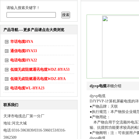
请输入搜索关键字！
产品导航----更多产品请点击大类浏览
市话电缆HYA
通信电缆HYA53
电话电缆HYA22
低烟无卤阻燃通讯电缆WDZ-HYA53
低烟无卤阻燃通讯电缆WDZ-HYA
djyvp电缆
详细介绍
电话电缆WL-HYA23
djyvp电缆
DJYPVP-计算机屏蔽电缆的
联系我们
●产物品牌：天联
●执行规范：本产物按企业规范并
天津市电缆总厂第一分厂
●产物用处：
本产物合用于交流额外电压30
地址:河北大城
输、抗搅扰功能要求较高的检
电话:0316-5963839/0316-5960153/0316-
●产物阐明：注：可依据用户要
5962509
djyvp电缆