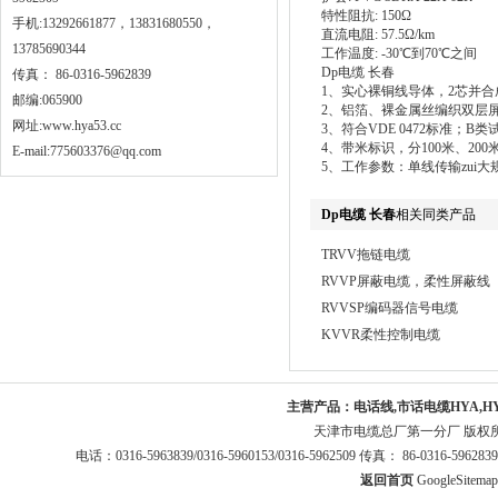
特性阻抗: 150Ω
手机:13292661877，13831680550，
直流电阻: 57.5Ω/km
13785690344
工作温度: -30℃到70℃之间
Dp电缆 长春
传真： 86-0316-5962839
1、实心裸铜线导体，2芯并
邮编:065900
2、铝箔、裸金属丝编织双层屏
网址:
www.hya53.cc
3、符合VDE 0472标准；B类试验
4、带米标识，分100米、200
E-mail:775603376@qq.com
5、工作参数：单线传输zui大规
Dp电缆 长春
相关同类产品
TRVV拖链电缆
RVVP屏蔽电缆，柔性屏蔽线
RVVSP编码器信号电缆
KVVR柔性控制电缆
主营产品：
电话线,市话电缆HYA,H
天津市电缆总厂第一分厂 版权
电话：0316-5963839/0316-5960153/0316-5962509 传真： 86-0316-5
返回首页
GoogleSitemap