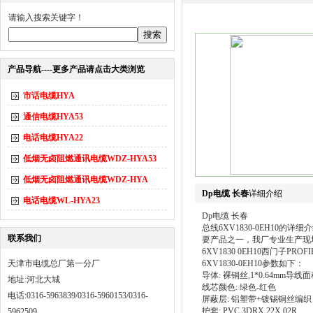
请输入搜索关键字！
产品导航----更多产品请点击大类浏览
市话电缆HYA
通信电缆HYA53
电话电缆HYA22
低烟无卤阻燃通讯电缆WDZ-HYA53
低烟无卤阻燃通讯电缆WDZ-HYA
Dp电缆 长春
详细介绍
电话电缆WL-HYA23
Dp电缆 长春
总线6XV1830-0EH10的详细
联系我们
要产品之一，我厂专业生产现场总
6XV1830 0EH10西门子PROFI
天津市电缆总厂第一分厂
6XV1830-0EH10参数如下：
导体: 裸铜丝,1*0.64mm导线面
地址:河北大城
线芯颜色: 绿色-红色
电话:0316-5963839/0316-5960153/0316-
屏蔽层: 铝塑带+镀锡铜丝编织
护套: PVC 3DRX 22X 02R
5962509