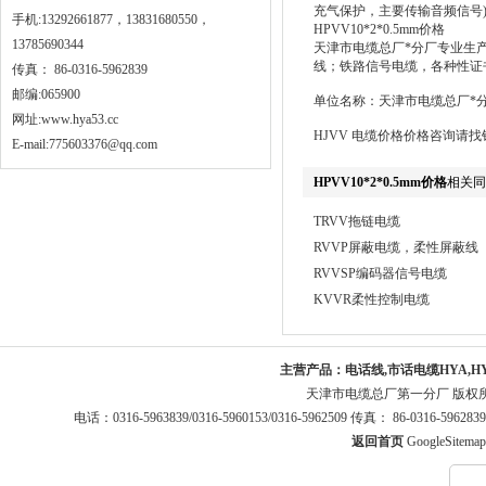
充气保护，主要传输音频信号
手机:13292661877，13831680550，
HPVV10*2*0.5mm价格
13785690344
天津市电缆总厂*分厂专业生
线；铁路信号电缆，各种性证
传真： 86-0316-5962839
邮编:065900
单位名称：天津市电缆总厂*
网址:
www.hya53.cc
HJVV 电缆价格价格咨询请
E-mail:775603376@qq.com
HPVV10*2*0.5mm价格
相关同
TRVV拖链电缆
RVVP屏蔽电缆，柔性屏蔽线
RVVSP编码器信号电缆
KVVR柔性控制电缆
主营产品：
电话线,市话电缆HYA,H
天津市电缆总厂第一分厂 版权
电话：0316-5963839/0316-5960153/0316-5962509 传真： 86-0316-5
返回首页
GoogleSitemap