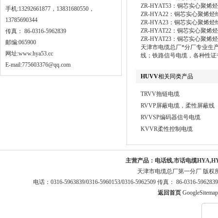
ZR-HYAT53：铜芯实心
手机:13292661877，13831680550，
ZR-HYA22：铜芯实心聚
13785690344
ZR-HYA23：铜芯实心聚
ZR-HYAT22：铜芯实心
传真： 86-0316-5962839
ZR-HYAT23：铜芯实心
邮编:065900
天津市电缆总厂*分厂专业生
网址:
www.hya53.cc
线；铁路信号电缆，各种性证
E-mail:775603376@qq.com
HUVV
相关同类产品
TRVV拖链电缆
RVVP屏蔽电缆，柔性屏蔽线
RVVSP编码器信号电缆
KVVR柔性控制电缆
主营产品：
电话线,市话电缆HYA,H
天津市电缆总厂第一分厂 版权
电话：0316-5963839/0316-5960153/0316-5962509 传真： 86-0316-5
返回首页
GoogleSitemap