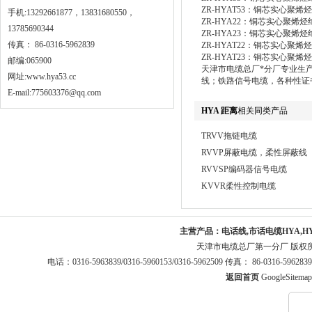
ZR-HYAT53：铜芯实心
手机:13292661877，13831680550，
ZR-HYA22：铜芯实心聚
13785690344
ZR-HYA23：铜芯实心聚
传真： 86-0316-5962839
ZR-HYAT22：铜芯实心
ZR-HYAT23：铜芯实心
邮编:065900
天津市电缆总厂*分厂专业生
网址:
www.hya53.cc
线；铁路信号电缆，各种性证
E-mail:775603376@qq.com
HYA 距离
相关同类产品
TRVV拖链电缆
RVVP屏蔽电缆，柔性屏蔽线
RVVSP编码器信号电缆
KVVR柔性控制电缆
主营产品：
电话线,市话电缆HYA,H
天津市电缆总厂第一分厂 版权
电话：0316-5963839/0316-5960153/0316-5962509 传真： 86-0316-5
返回首页
GoogleSitemap