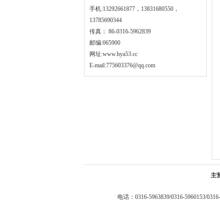
手机:13292661877，13831680550，
13785690344
传真： 86-0316-5962839
邮编:065900
网址:
www.hya53.cc
E-mail:775603376@qq.com
主
电话：0316-5963839/0316-5960153/0