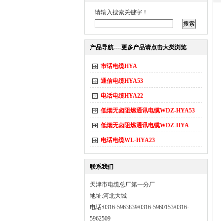
请输入搜索关键字！
产品导航----更多产品请点击大类浏览
市话电缆HYA
通信电缆HYA53
电话电缆HYA22
低烟无卤阻燃通讯电缆WDZ-HYA53
低烟无卤阻燃通讯电缆WDZ-HYA
电话电缆WL-HYA23
联系我们
天津市电缆总厂第一分厂
地址:河北大城
电话:0316-5963839/0316-5960153/0316-
5962509