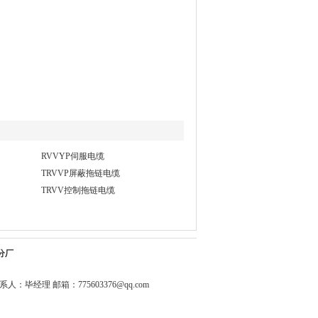
RVVYP伺服电缆
TRVVP屏蔽拖链电缆
TRVV控制拖链电缆
分厂
0344 联系人：毕经理 邮箱：
775603376@qq.com