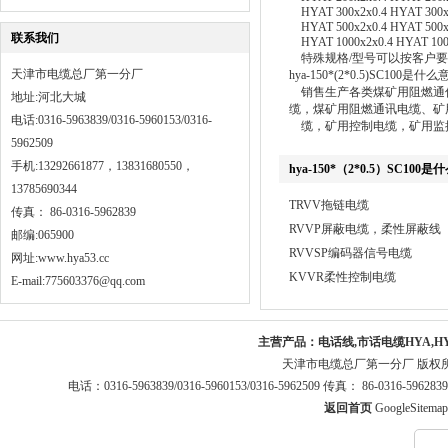
HYAT 300x2x0.4 HYAT 300x
HYAT 500x2x0.4 HYAT 500x
联系我们
HYAT 1000x2x0.4 HYAT 100
特殊规格/型号可以按客户要
天津市电缆总厂第一分厂
hya-150*(2*0.5)SC100是什么
销售生产各类煤矿用阻燃通信
地址:河北大城
缆，煤矿用阻燃通讯电缆、矿
电话:0316-5963839/0316-5960153/0316-
缆，矿用控制电缆，矿用监
5962509
手机:13292661877，13831680550，
hya-150*（2*0.5）SC100
13785690344
TRVV拖链电缆
传真： 86-0316-5962839
RVVP屏蔽电缆，柔性屏蔽线
邮编:065900
RVVSP编码器信号电缆
网址:
www.hya53.cc
KVVR柔性控制电缆
E-mail:775603376@qq.com
主营产品：
电话线,市话电缆HYA,H
天津市电缆总厂第一分厂 版权
电话：0316-5963839/0316-5960153/0316-5962509 传真： 86-0316-5
返回首页
GoogleSitemap