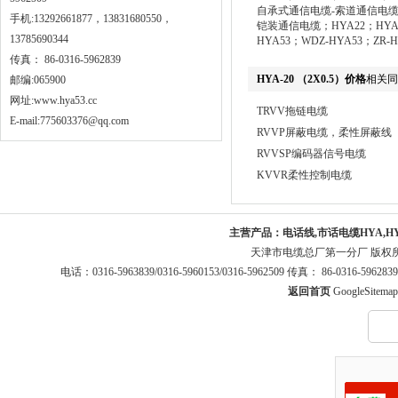
自承式通信电缆-索道通信电缆
手机:13292661877，13831680550，
铠装通信电缆；HYA22；HYA23；
13785690344
HYA53；WDZ-HYA53；ZR-H
传真： 86-0316-5962839
HYA-20 （2X0.5）价格
相关同
邮编:065900
网址:
www.hya53.cc
TRVV拖链电缆
E-mail:775603376@qq.com
RVVP屏蔽电缆，柔性屏蔽线
RVVSP编码器信号电缆
KVVR柔性控制电缆
主营产品：
电话线,市话电缆HYA,H
天津市电缆总厂第一分厂 版权
电话：0316-5963839/0316-5960153/0316-5962509 传真： 86-0316-5
返回首页
GoogleSitemap