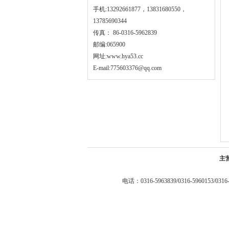
手机:13292661877，13831680550，
13785690344
传真： 86-0316-5962839
邮编:065900
网址:
www.hya53.cc
E-mail:775603376@qq.com
主
电话：0316-5963839/0316-5960153/0