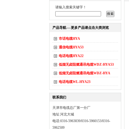
请输入搜索关键字！
产品导航----更多产品请点击大类浏览
市话电缆HYA
通信电缆HYA53
电话电缆HYA22
低烟无卤阻燃通讯电缆WDZ-HYA53
低烟无卤阻燃通讯电缆WDZ-HYA
电话电缆WL-HYA23
联系我们
天津市电缆总厂第一分厂
地址:河北大城
电话:0316-5963839/0316-5960153/0316-
5962509