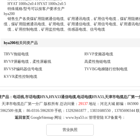
HYAT 1000x2x0.4 HYAT 1000x2x0.5
特殊规格/型号可以按客户要求生产
hya200
销售生产各类煤矿用阻燃通信电缆、矿用通讯电缆，矿用信号电缆，煤矿用阻燃
缆，煤矿用阻燃通讯电缆、矿用电缆、矿用通信电缆、矿用信号电缆、矿用通讯电
缆，矿用控制电缆，矿用监控电缆、传感器电缆、信号电缆
hya200
相关同类产品
TRVV拖链电缆
RVVP变频器电缆
RVVP屏蔽电缆，柔性屏蔽线
高柔性拖链电缆
RVVSP编码器信号电缆
TVVBG电梯随行控制电缆
KVVR柔性控制电缆
营产品：
电话线,市话电缆HYA,HYA53通信电缆,电话电缆HYA53,天津市电缆总厂第一
天津市电缆总厂第一分厂 版权所有 总访问量：
29137
地址：河北大城 邮编：065900
316-5962509 传真： 86-0316-5962839 手机：13292661877，13831680550，1378569
返回首页
GoogleSitemap
网址：
www.hya53.cc
管理登陆
ICP备案号：
营业执照