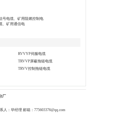
信号电缆、矿用阻燃控制电
缆、矿用通信电
RVVYP伺服电缆
TRVVP屏蔽拖链电缆
TRVV控制拖链电缆
分厂
0344 联系人：毕经理 邮箱：
775603376@qq.com