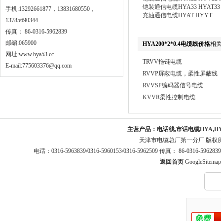
铠装通信电缆HYA33 HYAT33 W
手机:13292661877，13831680550，
充油通信电缆HYAT HYYT
13785690344
传真： 86-0316-5962839
邮编:065900
HYA200*2*0.4电缆线价格
相
网址:
www.hya53.cc
TRVV拖链电缆
E-mail:775603376@qq.com
RVVP屏蔽电缆，柔性屏蔽线
RVVSP编码器信号电缆
KVVR柔性控制电缆
主营产品：
电话线,市话电缆HYA,H
天津市电缆总厂第一分厂 版权
电话：0316-5963839/0316-5960153/0316-5962509 传真： 86-0316-5
返回首页
GoogleSitemap