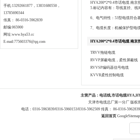
HYA200*2*0.4市话电缆 南京
手机:13292661877，13831680550，
5.标记内容有：导线直径、
13785690344
6、电气特性：53型电缆符合
传真： 86-0316-5962839
邮编:065900
7、电缆长度：机械保护型电
网址:
www.hya53.cc
HYA200*2*0.4市话电缆 南京
E-mail:775603376@qq.com
TRVV拖链电缆
RVVP屏蔽电缆，柔性屏蔽线
RVVSP编码器信号电缆
KVVR柔性控制电缆
主营产品：
电话线,市话电缆HYA,H
天津市电缆总厂第一分厂 版权
电话：0316-5963839/0316-5960153/0316-5962509 传真： 86-0316-5
返回首页
GoogleSitemap