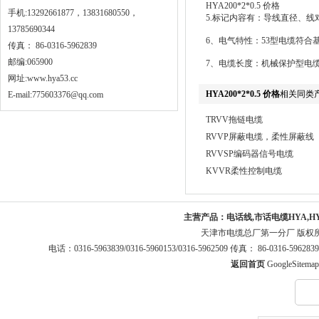
HYA200*2*0.5 价格
手机:13292661877，13831680550，
5.标记内容有：导线直径、
13785690344
6、电气特性：53型电缆符合
传真： 86-0316-5962839
邮编:065900
7、电缆长度：机械保护型电
网址:
www.hya53.cc
HYA200*2*0.5 价格
相关同类
E-mail:775603376@qq.com
TRVV拖链电缆
RVVP屏蔽电缆，柔性屏蔽线
RVVSP编码器信号电缆
KVVR柔性控制电缆
主营产品：
电话线,市话电缆HYA,H
天津市电缆总厂第一分厂 版权
电话：0316-5963839/0316-5960153/0316-5962509 传真： 86-0316-5
返回首页
GoogleSitemap