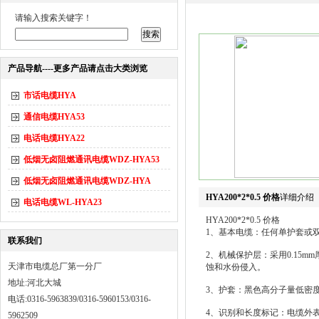
请输入搜索关键字！
产品导航----更多产品请点击大类浏览
市话电缆HYA
通信电缆HYA53
电话电缆HYA22
低烟无卤阻燃通讯电缆WDZ-HYA53
低烟无卤阻燃通讯电缆WDZ-HYA
HYA200*2*0.5 价格
详细介绍
电话电缆WL-HYA23
HYA200*2*0.5 价格
1、基本电缆：任何单护套或
联系我们
2、机械保护层：采用0.15
天津市电缆总厂第一分厂
蚀和水份侵入。
地址:河北大城
3、护套：黑色高分子量低密
电话:0316-5963839/0316-5960153/0316-
4、识别和长度标记：电缆外表
5962509