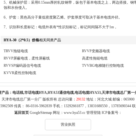
5、机械保护层：采用0.15mm厚的轧纹钢带，纵包于基本电缆之上，两边搭接。
蚀和水份侵入。
6、护套：黑色高分子量低密度聚乙烯。护套厚度可取决于基本电缆外径。
7、识别和长度标记：电缆外表有*性识别标记，标记间间隔不大于1m，
HYA-30（2*0.5）价格
相关同类产品
TRVV拖链电缆
RVVP变频器电缆
RVVP屏蔽电缆，柔性屏蔽线
高柔性拖链电缆
RVVSP编码器信号电缆
TVVBG电梯随行控制电缆
KVVR柔性控制电缆
营产品：
电话线,市话电缆HYA,HYA53通信电缆,电话电缆HYA53,天津市电缆总厂第一
天津市电缆总厂第一分厂 版权所有 总访问量：
29132
地址：河北大城 邮编：065900
316-5962509 传真： 86-0316-5962839 手机：13292661877，13831680550，1378569
返回首页
GoogleSitemap
网址：
www.hya53.cc
管理登陆
ICP备案号：
营业执照