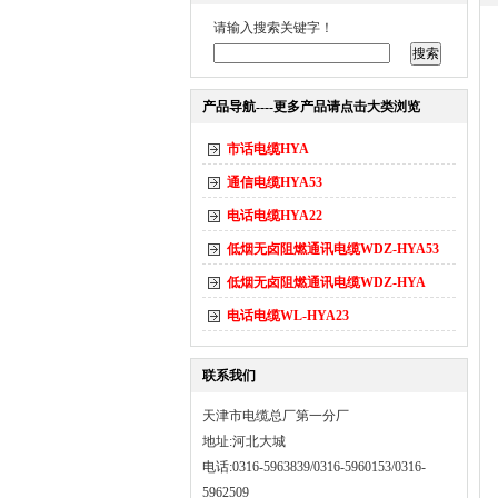
请输入搜索关键字！
产品导航----更多产品请点击大类浏览
市话电缆HYA
通信电缆HYA53
电话电缆HYA22
低烟无卤阻燃通讯电缆WDZ-HYA53
低烟无卤阻燃通讯电缆WDZ-HYA
电话电缆WL-HYA23
联系我们
天津市电缆总厂第一分厂
地址:河北大城
电话:0316-5963839/0316-5960153/0316-
5962509