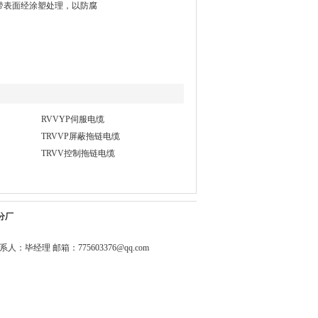
钢带表面经涂塑处理，以防腐
RVVYP伺服电缆
TRVVP屏蔽拖链电缆
TRVV控制拖链电缆
分厂
0344 联系人：毕经理 邮箱：
775603376@qq.com