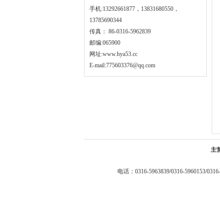
手机:13292661877，13831680550，
13785690344
传真： 86-0316-5962839
邮编:065900
网址:
www.hya53.cc
E-mail:775603376@qq.com
主
电话：0316-5963839/0316-5960153/0