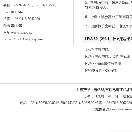
5、机械保护层：采用0.15
手机:13292661877，13831680550，
蚀和水份侵入。
13785690344
6、护套：黑色高分子量低密
传真： 86-0316-5962839
邮编:065900
7、识别和长度标记：电缆外表
网址:
www.hya53.cc
HYA-50（2*0.4）什么意思
相
E-mail:775603376@qq.com
TRVV拖链电缆
RVVP屏蔽电缆，柔性屏蔽线
RVVSP编码器信号电缆
KVVR柔性控制电缆
主营产品：
电话线,市话电缆HYA,H
天津市电缆总厂第一分厂 版权
电话：0316-5963839/0316-5960153/0316-5962509 传真： 86-0316-5
返回首页
GoogleSitemap