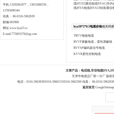
缆HYAT|通讯电缆HYAC|市内
手机:13292661877，13831680550，
缆|HYA电缆|HYA53铠装通信电
13785690344
传真： 86-0316-5962839
邮编:065900
hya50*2*0.5电缆价格
相关同
网址:
www.hya53.cc
E-mail:775603376@qq.com
TRVV拖链电缆
RVVP屏蔽电缆，柔性屏蔽线
RVVSP编码器信号电缆
KVVR柔性控制电缆
主营产品：
电话线,市话电缆HYA,H
天津市电缆总厂第一分厂 版权
电话：0316-5963839/0316-5960153/0316-5962509 传真： 86-0316-5
返回首页
GoogleSitemap